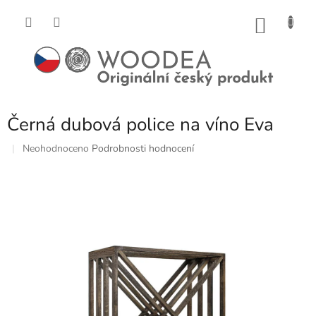
Přejít
na
NÁKU
obsah
KOŠÍK
Černá dubová police na víno Eva
Průměrné
Neohodnoceno
Podrobnosti hodnocení
hodnocení
produktu
je
0,0
z
5
hvězdiček.