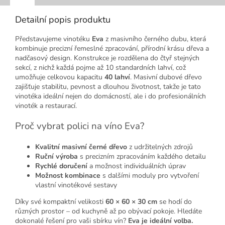
Detailní popis produktu
Představujeme vinotéku
Eva
z masivního černého dubu, která
kombinuje precizní řemeslné zpracování, přírodní krásu dřeva a
nadčasový design. Konstrukce je rozdělena do čtyř stejných
sekcí, z nichž každá pojme až 10 standardních lahví, což
umožňuje celkovou kapacitu
40 lahví
. Masivní dubové dřevo
zajišťuje stabilitu, pevnost a dlouhou životnost, takže je tato
vinotéka ideální nejen do domácností, ale i do profesionálních
vinoték a restaurací.
Proč vybrat polici na víno Eva?
Kvalitní masivní černé dřevo
z udržitelných zdrojů
Ruční výroba
s precizním zpracováním každého detailu
Rychlé doručení
a možnost individuálních úprav
Možnost kombinace
s dalšími moduly pro vytvoření
vlastní vinotékové sestavy
Díky své kompaktní velikosti
60 × 60 × 30 cm
se hodí do
různých prostor – od kuchyně až po obývací pokoje. Hledáte
dokonalé řešení pro vaši sbírku vín?
Eva je ideální volba.