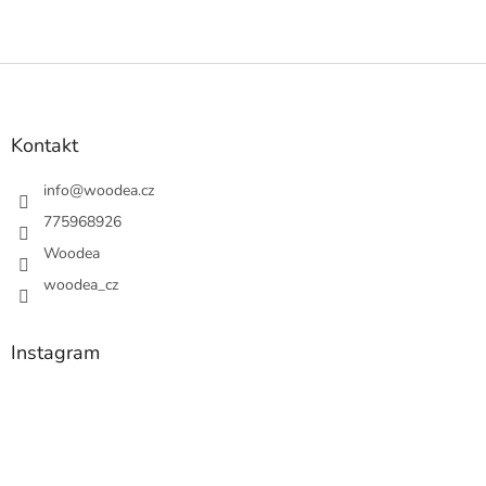
Z
á
p
a
Kontakt
t
í
info
@
woodea.cz
775968926
Woodea
woodea_cz
Instagram