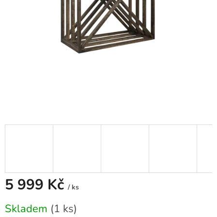
5 999 Kč
/ ks
Měrná
Skladem
(1 ks)
cena: