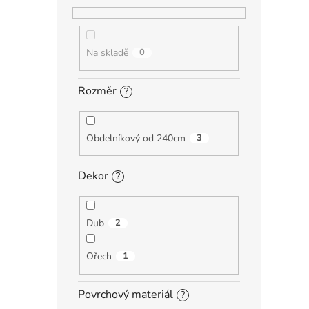
Na skladě
0
Rozměr
?
Obdelníkový od 240cm
3
Dekor
?
Dub
2
Ořech
1
Povrchový materiál
?