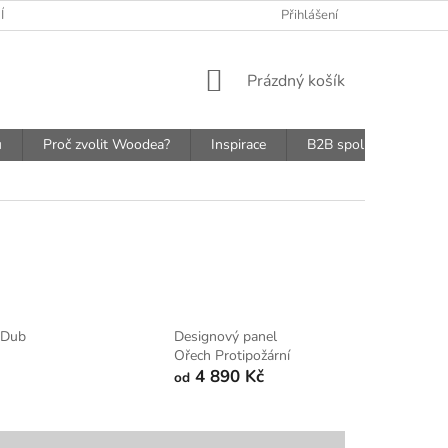
ÍCH ÚDAJŮ
Přihlášení
NÁKUPNÍ
Prázdný košík
KOŠÍK
ů
Proč zvolit Woodea?
Inspirace
B2B spolupráce
 Dub
Designový panel
Ořech Protipožární
4 890 Kč
od