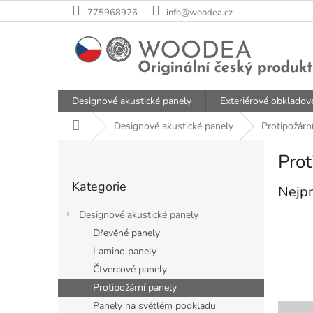
Přejít
775968926
info@woodea.cz
na
obsah
Designové akustické panely
Exteriérové obkladov
Domů
Designové akustické panely
Protipožárn
P
Prot
o
Přeskočit
s
Kategorie
kategorie
Nejpr
t
r
Designové akustické panely
a
Dřevěné panely
n
Lamino panely
n
í
Čtvercové panely
p
Protipožární panely
a
Ř
Panely na světlém podkladu