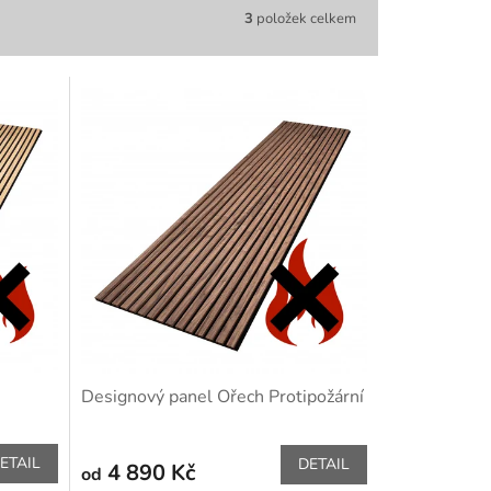
3
položek celkem
Designový panel Ořech Protipožární
ETAIL
DETAIL
4 890 Kč
od