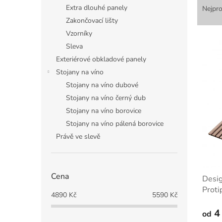
n
a
Extra dlouhé panely
Nejpro
e
z
Zakončovací lišty
l
e
Vzorníky
V
n
Sleva
ý
í
Exteriérové obkladové panely
p
p
i
r
Stojany na víno
s
o
Stojany na víno dubové
p
d
Stojany na víno černý dub
r
u
Stojany na víno borovice
o
k
Stojany na víno pálená borovice
d
t
u
ů
Právě ve slevě
k
t
ů
Cena
Desig
Proti
4890
Kč
5590
Kč
4
od