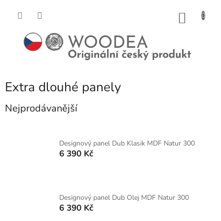
Přejít
na
NÁKU
obsah
KOŠÍK
Extra dlouhé panely
Nejprodávanější
Designový panel Dub Klasik MDF Natur 300
6 390 Kč
Designový panel Dub Olej MDF Natur 300
6 390 Kč