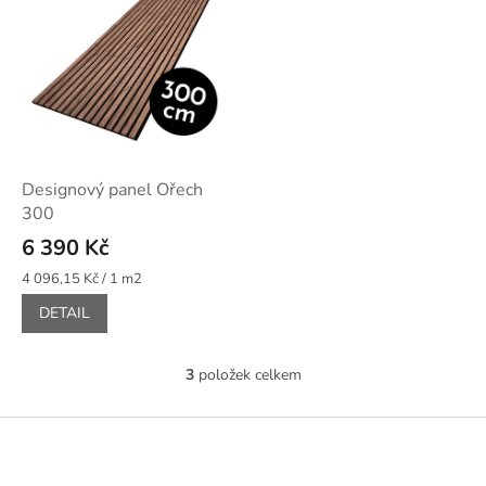
Designový panel Ořech
300
6 390 Kč
Měrná
4 096,15 Kč / 1 m2
cena:
DETAIL
3
položek celkem
O
v
l
Z
á
á
d
p