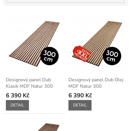
V
ý
p
i
s
p
r
o
d
u
k
Designový panel Dub
Designový panel Dub Olej
t
Klasik MDF Natur 300
MDF Natur 300
ů
6 390 Kč
6 390 Kč
DETAIL
DETAIL