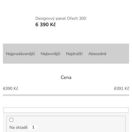
Designový panel Ořech 300
6 390 Kč
Ř
a
Nejprodávanější
Nejlevnější
Nejdražší
Abecedně
z
e
n
Cena
í
p
6390
Kč
6391
Kč
r
o
d
u
k
t
Na skladě
1
ů