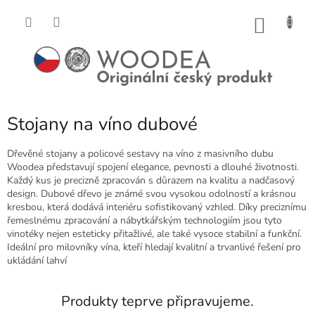
Přejít
na
NÁKU
obsah
KOŠÍK
Stojany na víno dubové
Dřevěné stojany a policové sestavy na víno z masivního dubu
Woodea představují spojení elegance, pevnosti a dlouhé životnosti.
Každý kus je precizně zpracován s důrazem na kvalitu a nadčasový
design. Dubové dřevo je známé svou vysokou odolností a krásnou
kresbou, která dodává interiéru sofistikovaný vzhled. Díky preciznímu
řemeslnému zpracování a nábytkářským technologiím jsou tyto
vinotéky nejen esteticky přitažlivé, ale také vysoce stabilní a funkční.
Ideální pro milovníky vína, kteří hledají kvalitní a trvanlivé řešení pro
ukládání lahví
Produkty teprve připravujeme.