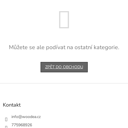
Můžete se ale podívat na ostatní kategorie.
ZPĚT DO OBCHODU
Z
á
p
a
Kontakt
t
í
info
@
woodea.cz
775968926