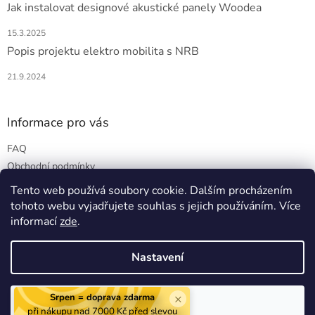
Jak instalovat designové akustické panely Woodea
15.3.2025
Popis projektu elektro mobilita s NRB
21.9.2024
Informace pro vás
FAQ
Obchodní podmínky
Podmínky ochrany osobních údajů
Tento web používá soubory cookie. Dalším procházením
tohoto webu vyjadřujete souhlas s jejich používáním. Více
informací
zde
.
Vytvořil Shoptet
Nastavení
Copyright 2026
Woodea
. Všechna práva vyhrazena.
Upravit
×
Srpen = doprava zdarma
Souhlasím
nastavení cookies
při nákupu nad 7000 Kč před slevou