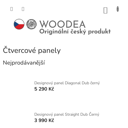
Přejít
na
NÁKU
obsah
KOŠÍK
Čtvercové panely
Nejprodávanější
Designový panel Diagonal Dub černý
5 290 Kč
Designový panel Straight Dub Černý
3 990 Kč