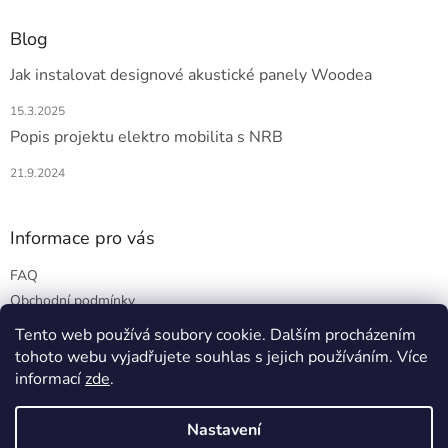
Blog
Jak instalovat designové akustické panely Woodea
15.3.2025
Popis projektu elektro mobilita s NRB
21.9.2024
Informace pro vás
FAQ
Obchodní podmínky
Podmínky ochrany osobních údajů
Tento web používá soubory cookie. Dalším procházením
tohoto webu vyjadřujete souhlas s jejich používáním. Více
informací
zde
.
Vytvořil Shoptet
Nastavení