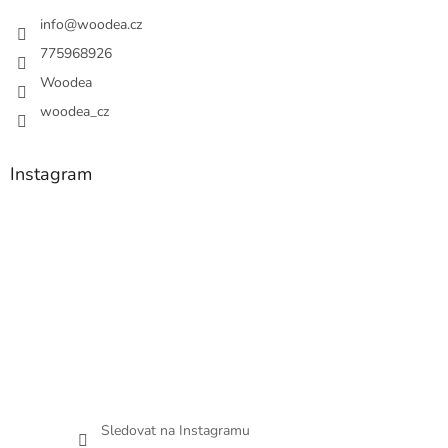
t
í
í
info
@
woodea.cz
p
r
775968926
v
Woodea
k
y
woodea_cz
v
ý
p
Instagram
i
s
u
Sledovat na Instagramu