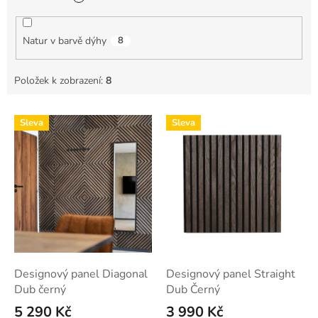
Natur v barvě dýhy
8
Položek k zobrazení:
8
V
Sleva
Sleva
ý
p
i
s
p
r
o
d
u
k
Designový panel Diagonal
Designový panel Straight
t
Dub černý
Dub Černý
ů
5 290 Kč
3 990 Kč