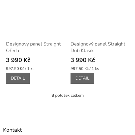
Designový panel Straight
Designový panel Straight
Ořech
Dub Klasik
3 990 Kč
3 990 Kč
Měrná
Měrná
997,50 Kč / 1 ks
997,50 Kč / 1 ks
cena:
cena:
DETAIL
DETAIL
8
položek celkem
O
v
l
Z
á
á
d
p
a
a
Kontakt
c