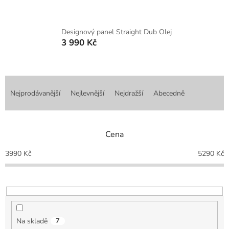
Designový panel Straight Dub Olej
3 990 Kč
Ř
a
Nejprodávanější
Nejlevnější
Nejdražší
Abecedně
z
e
n
Cena
í
p
3990
Kč
5290
Kč
r
o
d
u
k
t
Na skladě
7
ů