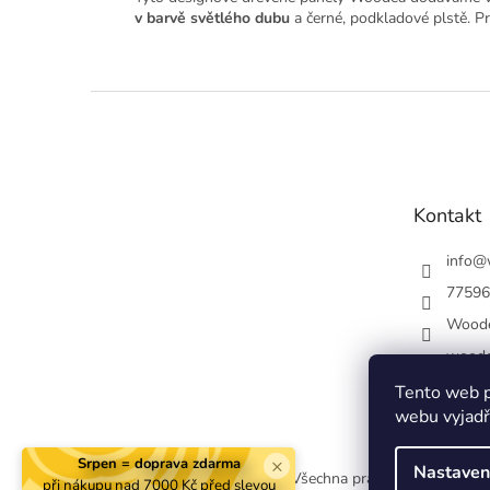
v barvě světlého dubu
a černé, podkladové plstě.
Pr
Z
á
p
a
t
Kontakt
í
info
@
77596
Wood
woode
Tento web p
webu vyjadřu
×
Srpen = doprava zdarma
Nastaven
Copyright 2026
Woodea
. Všechna práva vyhrazena.
Upr
při nákupu nad 7000 Kč před slevou