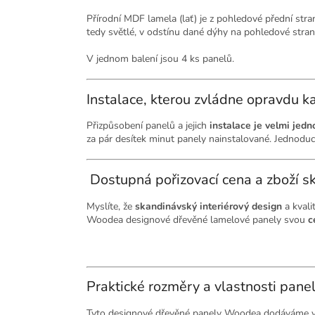
Přírodní MDF lamela (lať) je z pohledové přední stran
tedy světlé, v odstínu dané dýhy na pohledové stran
V jednom balení jsou 4 ks panelů.
Instalace, kterou zvládne opravdu k
Přizpůsobení panelů a jejich
instalace je velmi jed
za pár desítek minut panely nainstalované. Jednodu
Dostupná pořizovací cena a zboží 
Myslíte, že
skandinávský interiérový design
a kvali
Woodea designové dřevěné lamelové panely svou
c
Praktické rozměry a vlastnosti pan
Tyto designové dřevěné panely Woodea dodáváme v