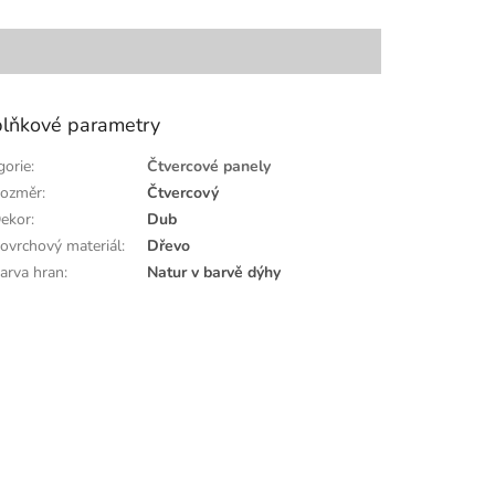
lňkové parametry
gorie
:
Čtvercové panely
ozměr
:
Čtvercový
ekor
:
Dub
ovrchový materiál
:
Dřevo
arva hran
:
Natur v barvě dýhy