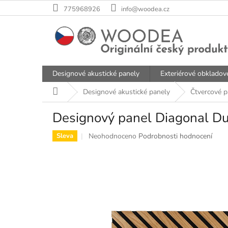
Přejít
775968926
info@woodea.cz
na
obsah
Designové akustické panely
Exteriérové obkladov
Domů
Designové akustické panely
Čtvercové p
Designový panel Diagonal Du
Průměrné
Neohodnoceno
Podrobnosti hodnocení
Sleva
hodnocení
produktu
je
0,0
z
5
hvězdiček.