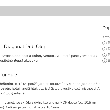
Dop
Kate
?
R
– Diagonal Dub Olej
?
D
?
P
 tvrdost, odolnost a
krásný vzhled
. Akustické panely Woodea z
hopitelně
zlepší akustiku
.
?
B
 funguje
řešením
, které lze použít jako dekorativní prvek nebo jako obložení
 ozvěn
, izolují vnější hluk a zajistí čistou akustiku celé místnosti. A
a útulný interiér
.
4 cm. Lamela se skládá z dýhy, která je na MDF desce (cca 10,5 mm).
mm). Celkem je tak tloušťka cca 18,5mm.