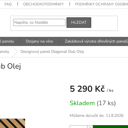
FAQ
OBCHODNÍ PODMÍNKY
PODMÍNKY OCHRANY OSOBN
HLEDAT
é panely
Stojany na víno
Zakázková výroba dřevěných panel
anely
Designový panel Diagonal Dub Olej
b Olej
5 290 Kč
/ ks
Měrná
Skladem
(17 ks)
cena:
Můžeme doručit do:
11.8.2026