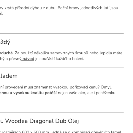
y krytá přírodní dýhou z dubu. Boční hrany jednotlivých latí jsou
ě.
aždý
noduchá
. Za použití několika samovrtných šroubů nebo lepidla máte
chý a přesný
návod
je součástí každého balení.
skladem
tní provedení musí znamenat vysokou pořizovací cenu? Omyl.
enou a vysokou kvalitu potěší
nejen vaše oko, ale i peněženku.
elu Woodea Diagonal Dub Olej
 rozměrech 600 x 600 mm. Jedná se o kombinaci dřevěných lamel