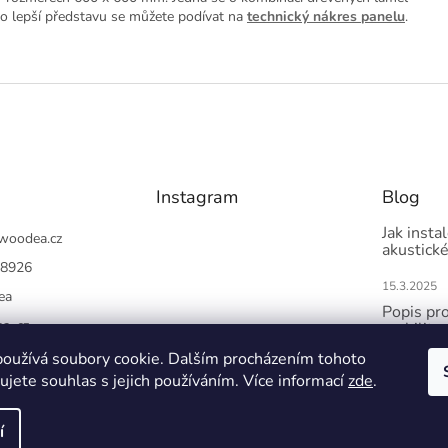
o lepší představu se můžete podívat na
technický nákres panelu
.
Instagram
Blog
Jak insta
woodea.cz
akustick
8926
15.3.2025
ea
Popis pro
a_cz
mobilita
oužívá soubory cookie. Dalším procházením tohoto
21.9.2024
Sledovat na Instagramu
jete souhlas s jejich používáním. Více informací
zde
.
í
avit nastavení cookies