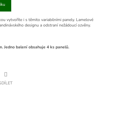
íku
kou vytvoříte i s těmito variabilními panely. Lamelové
kandinávského designu a odstraní nežádoucí ozvěny.
m. Jedno balení obsahuje 4 ks panelů.
SDÍLET