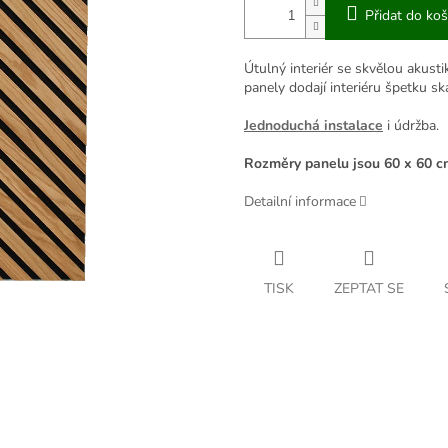
Přidat do koš
Útulný interiér se skvělou akusti
panely dodají interiéru špetku s
Jednoduchá instalace
i údržba.
Rozměry panelu jsou 60 x 60 c
Detailní informace
TISK
ZEPTAT SE