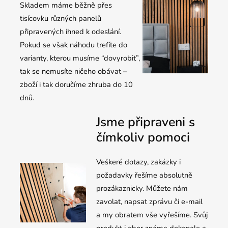
Skladem máme běžně přes
tisícovku různých panelů
připravených ihned k odeslání.
Pokud se však náhodu trefíte do
varianty, kterou musíme “dovyrobit”,
tak se nemusíte ničeho obávat –
zboží i tak doručíme zhruba do 10
dnů.
Jsme připraveni s
čímkoliv pomoci
Veškeré dotazy, zakázky i
požadavky řešíme absolutně
prozákaznicky. Můžete nám
zavolat, napsat zprávu či e-mail
a my obratem vše vyřešíme. Svůj
produkt i obor známe dokonale a