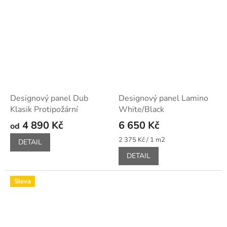
Designový panel Dub
Designový panel Lamino
Klasik Protipožární
White/Black
4 890 Kč
6 650 Kč
od
Měrná
2 375 Kč / 1 m2
DETAIL
cena:
DETAIL
Sleva