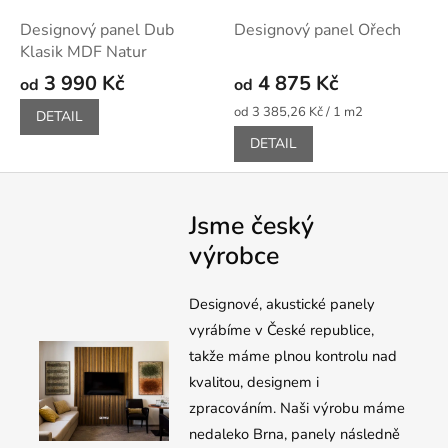
Designový panel Dub
Designový panel Ořech
Klasik MDF Natur
3 990 Kč
4 875 Kč
od
od
Měrná
od 3 385,26 Kč / 1 m2
DETAIL
cena:
DETAIL
Jsme český
výrobce
Designové, akustické panely
vyrábíme v České republice,
takže máme plnou kontrolu nad
kvalitou, designem i
zpracováním. Naši výrobu máme
nedaleko Brna, panely následně