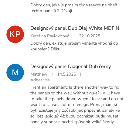
Dobrý den, jaká je prosím třída reakce na oheň
těchto panelů ? Děkuji.
Designový panel Dub Olej White MDF Natur
KP
Kateřina Pavlovicová
|
22.10.2025
Dobrý den, existuje prosím varianta vhodná do
koupelen? Děkuji
Designový panel Diagonal Dub černý
M
Matthew
|
14.5.2025
|
Adhesives
I rent an apartment. Is there another way to fix
the panels to the wall without glue? I will have
to take the panels down when I leave and do not
want to cause a lot of damage. Pronajímám si
byt. Existuje jiný způsob, jak připevnit panely ke
zdi bez lepidla? Až budu odcházet, budu muset
panely sundat a nechci způsobit velké škody.