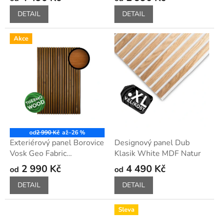
DETAIL
DETAIL
Akce
od
2 990 Kč
až
–26 %
Exteriérový panel Borovice
Designový panel Dub
Vosk Geo Fabric
Klasik White MDF Natur
ThermoWood
2 990 Kč
4 490 Kč
od
od
DETAIL
DETAIL
Sleva