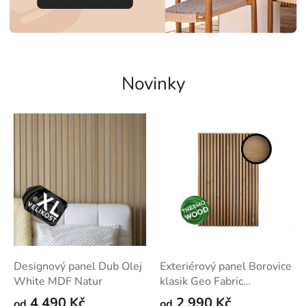
Novinky
Designový panel Dub Olej
Exteriérový panel Borovice
White MDF Natur
klasik Geo Fabric
ThermoWood
4 490 Kč
2 990 Kč
od
od