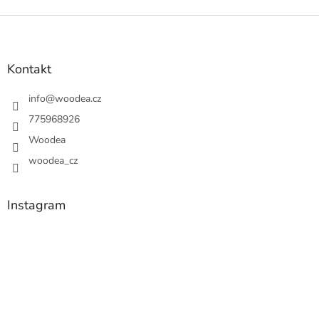
z
Z
5
á
hvězdiček.
p
a
Kontakt
t
í
info
@
woodea.cz
775968926
Woodea
woodea_cz
Instagram