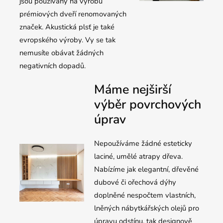
jsou používány na výrobu
prémiových dveří renomovaných
značek. Akustická plsť je také
evropského výroby. Vy se tak
nemusíte obávat žádných
negativních dopadů.
Máme nejširší
výběr povrchových
úprav
Nepoužíváme žádné esteticky
laciné, umělé atrapy dřeva.
Nabízíme jak elegantní, dřevěné
dubové či ořechová dýhy
doplněné nespočtem vlastních,
lněných nábytkářských olejů pro
úpravu odstínu, tak designově