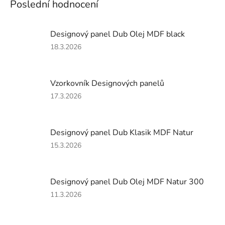
Poslední hodnocení
Designový panel Dub Olej MDF black
Hodnocení
18.3.2026
produktu
je
4
Vzorkovník Designových panelů
z
5
Hodnocení
17.3.2026
hvězdiček.
produktu
je
5
Designový panel Dub Klasik MDF Natur
z
5
Hodnocení
15.3.2026
hvězdiček.
produktu
je
4
Designový panel Dub Olej MDF Natur 300
z
5
Hodnocení
11.3.2026
hvězdiček.
produktu
je
4