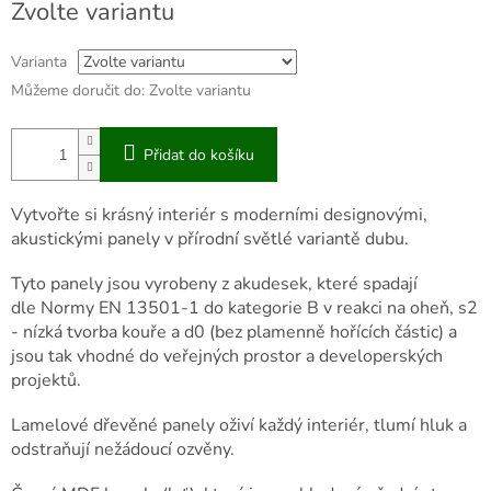
Zvolte variantu
cena:
Varianta
Můžeme doručit do:
Zvolte variantu
Přidat do košíku
Vytvořte si krásný interiér s moderními designovými,
akustickými panely v přírodní světlé variantě dubu.
Tyto panely jsou vyrobeny z akudesek, které spadají
dle Normy EN 13501-1 do kategorie B v reakci na oheň, s2
- nízká tvorba kouře a d0 (bez plamenně hořících částic) a
jsou tak vhodné do veřejných prostor a developerských
projektů.
Lamelové dřevěné panely oživí každý interiér, tlumí hluk a
odstraňují nežádoucí ozvěny.