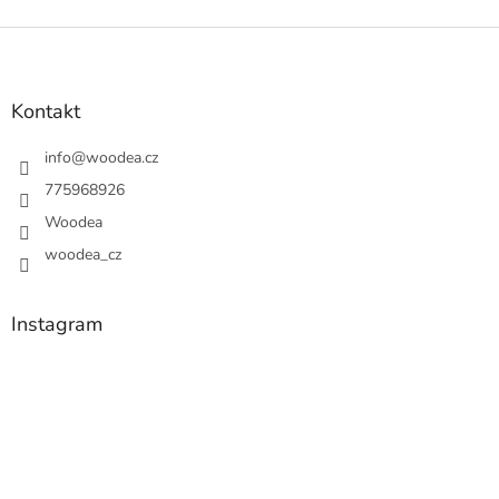
Z
á
p
a
Kontakt
t
í
info
@
woodea.cz
775968926
Woodea
woodea_cz
Instagram