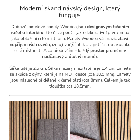
Moderní skandinávský design, který
funguje
Dubové lamelové panely Woodea jsou
designovým řešením
vašeho interiéru
, které lze použít jako dekorativní prvek nebo
jako obložení celé místnosti. Panely Woodea vás navíc
zbaví
nepříjemných ozvěn
, izolují vnější hluk a zajistí čistou akustiku
celé místnosti. A co především – každý
prostor promění v
nadčasový a útulný interiér
.
Šířka latě je 2,5 cm. Šířka mezery mezi latěmi je 1,4 cm. Lamela
se skládá z dýhy, která je na MDF desce (cca 10,5 mm). Lamely
jsou následně přidělané k černé plsti (cca 8mm). Celkem je tak
tloušťka cca 18,5mm.