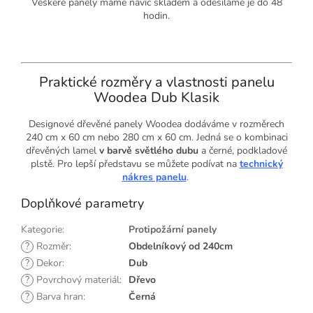
Veškeré panely máme navíc skladem a odesíláme je do 48
hodin.
Praktické rozměry a vlastnosti panelu
Woodea Dub Klasik
Designové dřevěné panely Woodea dodáváme v rozměrech
240 cm x 60 cm nebo 280 cm x 60 cm. Jedná se o kombinaci
dřevěných lamel
v barvě světlého dubu
a černé, podkladové
plstě.
Pro lepší představu se můžete podívat na
technický
nákres panelu
.
Doplňkové parametry
Kategorie
:
Protipožární panely
?
Rozměr
:
Obdelníkový od 240cm
?
Dekor
:
Dub
?
Povrchový materiál
:
Dřevo
?
Barva hran
:
Černá