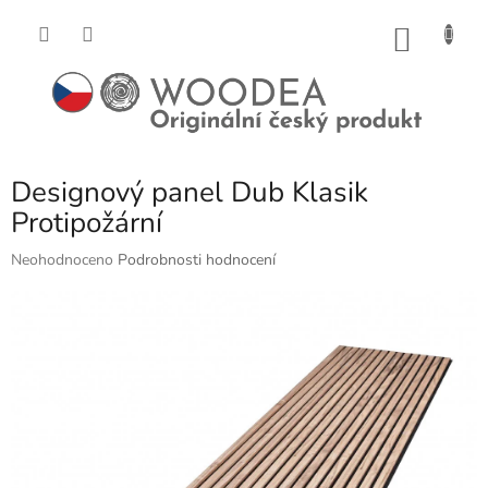
Přejít
na
NÁKU
obsah
KOŠÍK
Designový panel Dub Klasik
Protipožární
Průměrné
Neohodnoceno
Podrobnosti hodnocení
hodnocení
produktu
je
0,0
z
5
hvězdiček.