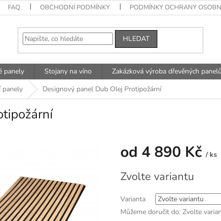
FAQ
OBCHODNÍ PODMÍNKY
PODMÍNKY OCHRANY OSOBN
HLEDAT
é panely
Stojany na víno
Zakázková výroba dřevěných panel
í panely
Designový panel Dub Olej Protipožární
tipožární
od
4 890 Kč
/ ks
Měrná
Zvolte variantu
cena:
Varianta
Můžeme doručit do:
Zvolte varia