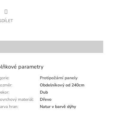
SDÍLET
lňkové parametry
gorie
:
Protipožární panely
ozměr
:
Obdelníkový od 240cm
ekor
:
Dub
ovrchový materiál
:
Dřevo
arva hran
:
Natur v barvě dýhy