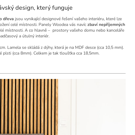
vský design, který funguje
o dřeva
jsou vynikající designové řešení vašeho interiéru, které lze
ložení celé místnosti. Panely Woodea vás navíc
zbaví nepříjemných
 celé místnosti. A co hlavně – prostory vašeho domu nebo kanceláře
adčasový a útulný interiér.
4 cm. Lamela se skládá z dýhy, která je na MDF desce (cca 10,5 mm).
é plsti (cca 8mm). Celkem je tak tloušťka cca 18,5mm.