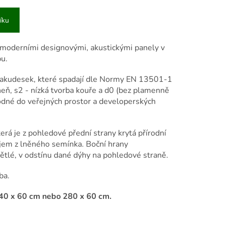
íku
 s moderními designovými, akustickými panely v
bu.
z akudesek, které spadají dle Normy EN 13501-1
heň, s2
- nízká tvorba kouře a d0 (bez plamenně
vhodné do veřejných prostor a developerských
terá je z pohledové přední strany krytá přírodní
jem z lněného semínka. Boční hrany
světlé, v odstínu dané dýhy na pohledové straně.
ba.
40 x 60 cm nebo 280 x 60 cm.