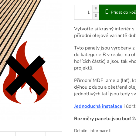
Přidat do koš
Vytvořte si krásný interiér
přírodní olejové variantě du
Tyto panely jsou vyrobeny 
do kategorie B v reakci na o
hořících částic) a jsou tak 
projektů.
Přírodní MDF lamela (lať), k
dýhou z dubu a ošetřená ole
jednotlivých latí jsou tedy 
Jednoduchá instalace
i údrž
Rozměry panelu jsou buď 2
Detailní informace