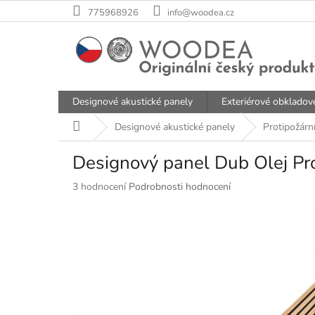
Přejít
775968926
info@woodea.cz
na
obsah
Designové akustické panely
Exteriérové obkladov
Domů
Designové akustické panely
Protipožárn
Designový panel Dub Olej Pro
Průměrné
3 hodnocení
Podrobnosti hodnocení
hodnocení
produktu
je
4,7
z
5
hvězdiček.