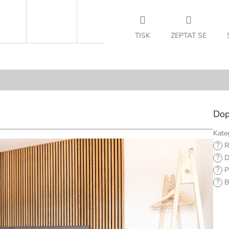
TISK
ZEPTAT SE
Dop
Kate
?
R
?
D
?
P
?
B