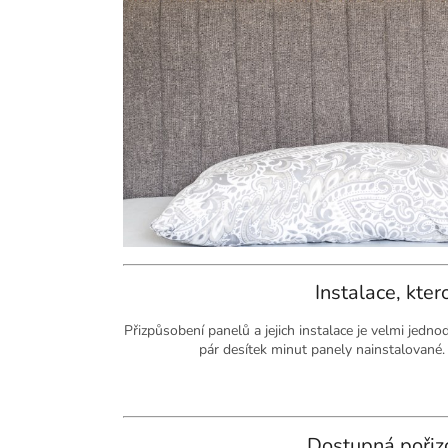
Instalace, kte
Přizpůsobení panelů a jejich instalace je velmi jedn
pár desítek minut panely nainstalované
Dostupná pořiz