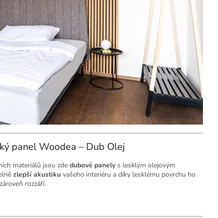
cký panel Woodea – Dub Olej
ních materiálů jsou zde
dubové panely
s lesklým olejovým
telně
zlepší akustiku
vašeho interiéru a díky lesklému povrchu ho
zároveň rozzáří.