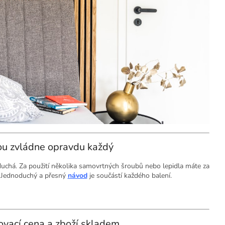
rou zvládne opravdu každý
oduchá. Za použití několika samovrtných šroubů nebo lepidla máte za
. Jednoduchý a přesný
návod
je součástí každého balení.
ovací cena a zboží skladem