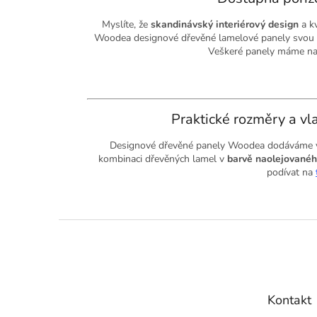
Myslíte, že
skandinávský interiérový design
a kv
Woodea designové dřevěné lamelové panely svou 
Veškeré panely máme nav
Praktické rozměry a v
Designové dřevěné panely Woodea dodáváme v
kombinaci dřevěných lamel v
barvě naolejované
podívat na
Z
á
p
a
t
Kontakt
í