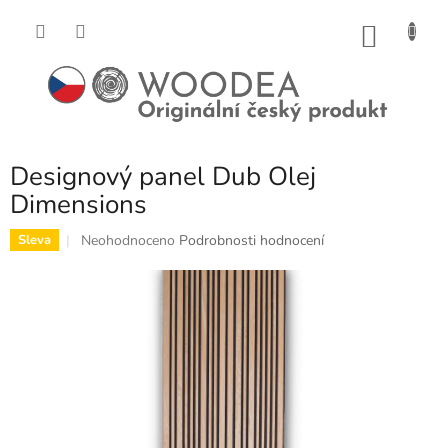
Přejít
na
NÁKU
obsah
KOŠÍK
Designový panel Dub Olej
Dimensions
Průměrné
Neohodnoceno
Podrobnosti hodnocení
Sleva
hodnocení
produktu
je
0,0
z
5
hvězdiček.