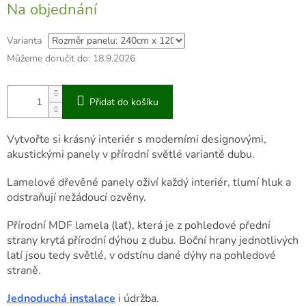
Na objednání
cena:
Varianta
Můžeme doručit do:
18.9.2026
Přidat do košíku
Vytvořte si krásný interiér s moderními designovými,
akustickými panely v přírodní světlé variantě dubu.
Lamelové dřevěné panely oživí každý interiér, tlumí hluk a
odstraňují nežádoucí ozvěny.
Přírodní MDF lamela (lať), která je z pohledové přední
strany krytá přírodní dýhou z dubu. Boční hrany jednotlivých
latí jsou tedy světlé, v odstínu dané dýhy na pohledové
straně.
Jednoduchá instalace
i údržba.