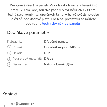
Designové dřevěné panely Woodea dodáváme v balení 240
cm x 120 cm, kde jsou dva panely o rozměru 240 x 60cm.
Jedná se o kombinaci dřevěných lamel
v barvě světlého dubu
a černé, podkladové plstě.
Pro lepší představu se můžete
podívat na
technický nákres panelu
.
Doplňkové parametry
Kategorie
:
Dřevěné panely
?
Rozměr
:
Obdelníkový od 240cm
?
Dekor
:
Dub
?
Povrchový materiál
:
Dřevo
?
Barva hran
:
Natur v barvě dýhy
Z
á
p
a
Kontakt
t
í
info
@
woodea.cz