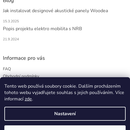
Blog
Jak instalovat designové akustické panely Woodea
15.3.2025
Popis projektu elektro mobilita s NRB
21.9.2024
Informace pro vás
FAQ
Obchodní podmínky
Podmínky ochrany osobních údajů
Tento web používá soubory cookie. Dalším procházením
tohoto webu vyjadřujete souhlas s jejich používáním. Více
informací
zde
.
Vytvořil Shoptet
Nastavení
Copyright 2026
Woodea
. Všechna práva vyhrazena.
Upravit