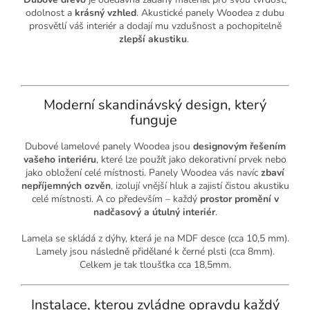
odolnost a
krásný vzhled
. Akustické panely Woodea z dubu
prosvětlí váš interiér a dodají mu vzdušnost a pochopitelně
zlepší akustiku
.
Moderní skandinávský design, který
funguje
Dubové lamelové panely Woodea jsou
designovým řešením
vašeho interiéru
, které lze použít jako dekorativní prvek nebo
jako obložení celé místnosti. Panely Woodea vás navíc
zbaví
nepříjemných ozvěn
, izolují vnější hluk a zajistí čistou akustiku
celé místnosti. A co především – každý
prostor promění v
nadčasový a útulný interiér
.
Lamela se skládá z dýhy, která je na MDF desce (cca 10,5 mm).
Lamely jsou následně přidělané k černé plsti (cca 8mm).
Celkem je tak tloušťka cca 18,5mm.
Instalace, kterou zvládne opravdu každý