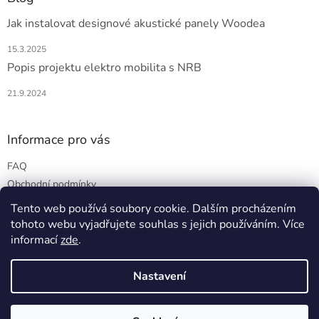
Jak instalovat designové akustické panely Woodea
15.3.2025
Popis projektu elektro mobilita s NRB
21.9.2024
Informace pro vás
FAQ
Obchodní podmínky
Podmínky ochrany osobních údajů
Tento web používá soubory cookie. Dalším procházením
tohoto webu vyjadřujete souhlas s jejich používáním. Více
informací
zde
.
Vytvořil Shoptet
Nastavení
Copyright 2026
Woodea
. Všechna práva vyhrazena.
Upravit