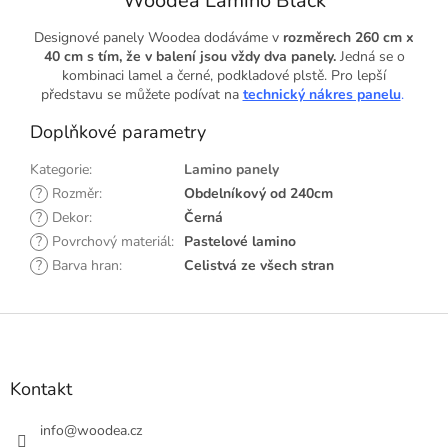
Woodea Lamino Black
Designové panely Woodea dodáváme v
rozměrech 260 cm x
40 cm s tím, že v balení jsou vždy dva panely.
Jedná se o
kombinaci lamel a černé, podkladové plstě.
Pro lepší
představu se můžete podívat na
technický nákres panelu
.
Doplňkové parametry
Kategorie
:
Lamino panely
?
Rozměr
:
Obdelníkový od 240cm
?
Dekor
:
Černá
?
Povrchový materiál
:
Pastelové lamino
?
Barva hran
:
Celistvá ze všech stran
Z
á
p
a
Kontakt
t
í
info
@
woodea.cz