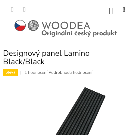
Přejít
na
NÁKU
obsah
KOŠÍK
Designový panel Lamino
Black/Black
Průměrné
1 hodnocení
Podrobnosti hodnocení
Sleva
hodnocení
produktu
je
5,0
z
5
hvězdiček.