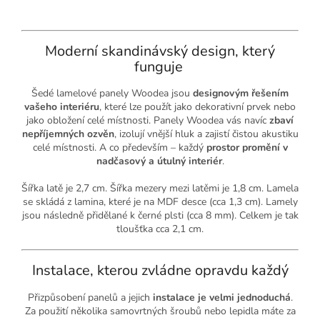
Moderní skandinávský design, který
funguje
Šedé lamelové panely Woodea jsou
designovým řešením
vašeho interiéru
, které lze použít jako dekorativní prvek nebo
jako obložení celé místnosti. Panely Woodea vás navíc
zbaví
nepříjemných ozvěn
, izolují vnější hluk a zajistí čistou akustiku
celé místnosti. A co především – každý
prostor promění v
nadčasový a útulný interiér
.
Šířka latě je 2,7 cm. Šířka mezery mezi latěmi je 1,8 cm. Lamela
se skládá z lamina, které je na MDF desce (cca 1,3 cm). Lamely
jsou následně přidělané k černé plsti (cca 8 mm). Celkem je tak
tloušťka cca 2,1 cm.
Instalace, kterou zvládne opravdu každý
Přizpůsobení panelů a jejich
instalace je velmi jednoduchá
.
Za použití několika samovrtných šroubů nebo lepidla máte za