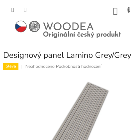
Přejít
na
NÁKU
obsah
KOŠÍK
Designový panel Lamino Grey/Grey
Průměrné
Neohodnoceno
Podrobnosti hodnocení
Sleva
hodnocení
produktu
je
0,0
z
5
hvězdiček.