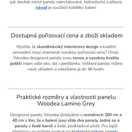
pár desítek minut panely nainstalované. Jednoduchý a přesný
návod
je součástí každého balení.
Dostupná pořizovací cena a zboží skladem
Myslíte, že
skandinávský interiérový design
a kvalitní
provedení musí znamenat vysokou pořizovací cenu? Omyl.
Woodea designové panely svou
cenou a vysokou kvalitu
potěší
nejen vaše oko, ale i peněženku. Veškeré panely máme
navíc skladem a odesíláme je do 48 hodin.
Praktické rozměry a vlastnosti panelu
Woodea Lamino Grey
Designové panely Woodea dodáváme v
rozměrech 260 cm x
40 cm s tím, že v balení jsou vždy dva panely. Jedná se o
panely
v šedé
barvě
a šedé, podkladové plstě.
Pro lepší
představu se můžete podívat na
technický nákres panelu
.