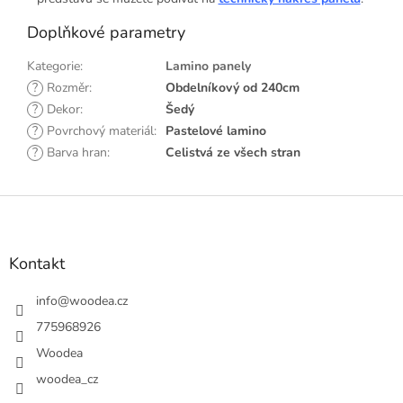
Doplňkové parametry
Kategorie
:
Lamino panely
?
Rozměr
:
Obdelníkový od 240cm
?
Dekor
:
Šedý
?
Povrchový materiál
:
Pastelové lamino
?
Barva hran
:
Celistvá ze všech stran
Z
á
p
a
Kontakt
t
í
info
@
woodea.cz
775968926
Woodea
woodea_cz